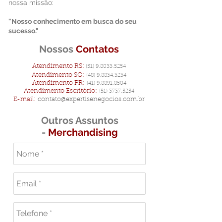
nossa missão:
"Nosso conhecimento em busca do seu
sucesso."
Nossos
Contatos
Atendimento RS:
(51) 9.8033.5254
Aten
dimento SC:
(48) 9.8834.3234
Aten
dimento PR
:
(41) 9.8891.8504
Aten
dimento Escritório
:
(51)
3737.5254
E-mail:
contato@expertisenegocios.com.br
Outros Assuntos
-
Merchandising