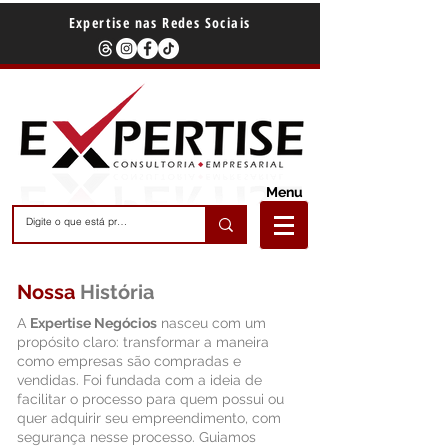
Expertise nas Redes Sociais
Menu
Nossa
História
A
Expertise Negócios
nasceu com um
propósito claro: transformar a maneira
como empresas são compradas e
vendidas. Foi fundada com a ideia de
facilitar o processo para quem possui ou
quer adquirir seu empreendimento, com
segurança nesse processo. Guiamos