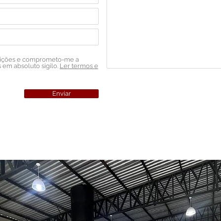
dições e comprometo-me a
em absoluto sigilo.
Ler termos e
Enviar