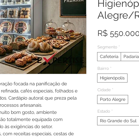
Higienópo
Alegre/
R$ 550.00
Segmento
*
Cafeteria
Padaria
Bairro
*
Higienópolis
ração focada na panificação de
Cidade
*
 refinada, cafés especiais, folhados e
os. Cardápio autoral que preza pela
Porto Alegre
rocessos artesanais.
Estado
*
muito bom gosto, ambiente
ção totalmente equipada com
Rio Grande do Sul
 às exigências do setor.
 com receitas especiais, cestas de