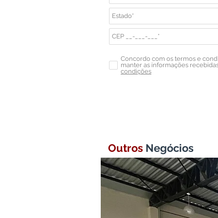
Concordo com os termos e con
manter as informações recebidas 
condições
Outros
Negócios