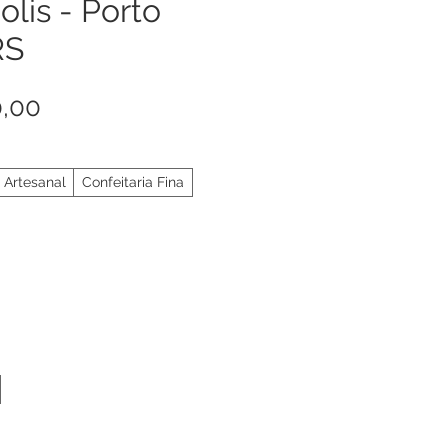
lis - Porto
RS
Preço
0,00
 Artesanal
Confeitaria Fina