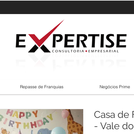
Repasse de Franquias
Negócios Prime
Casa de F
- Vale d