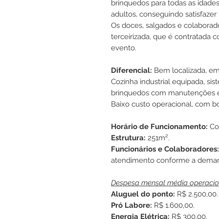
brinquedos para todas as idade
adultos, conseguindo satisfazer
Os doces, salgados e colaborad
terceirizada, que é contratada 
evento.
Diferencial:
Bem localizada, em 
Cozinha industrial equipada, si
brinquedos com manutenções e
Baixo custo operacional, com bo
Horário de Funcionamento:
Co
Estrutura:
251m².
Funcionários e Colaboradores:
atendimento conforme a dema
Despesa mensal média operacio
Aluguel do ponto:
R$ 2.500,00.
Pró Labore:
R$ 1.600,00.
Energia Elétrica:
R$ 300,00.