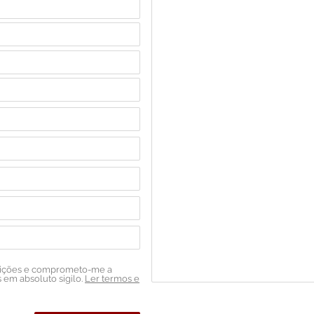
dições e comprometo-me a
em absoluto sigilo.
Ler termos e