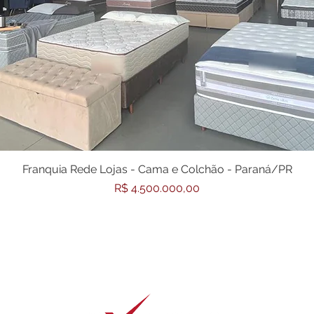
Franquia Rede Lojas - Cama e Colchão - Paraná/PR
Preço
R$ 4.500.000,00
Todos o
s direitos reservados a Expertise
Consultoria Empresarial
®️
Copyright
2017-2026
©