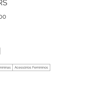
RS
Preço
00
mininas
Acessórios Femininos