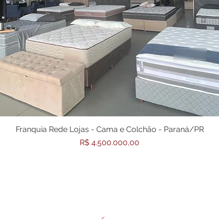
Franquia Rede Lojas - Cama e Colchão - Paraná/PR
Preço
R$ 4.500.000,00
Todos o
s direitos reservados a Expertise
Consultoria Empresarial
®️
Copyright
2017-2026
©