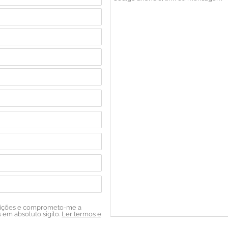
dições e comprometo-me a
em absoluto sigilo.
Ler termos e