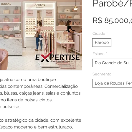
Parobé/
R$ 85.000,
Cidade
*
Parobé
Estado
*
Rio Grande do Sul
Segmento
*
oja atua como uma boutique
Loja de Roupas Fe
ias contemporâneas. Comercialização
 blusas, calças jeans, saias e conjuntos.
 itens de bolsas, cintos,
e pulseiras.
o estratégico da cidade, com excelente
s. Espaço moderno e bem estruturado,